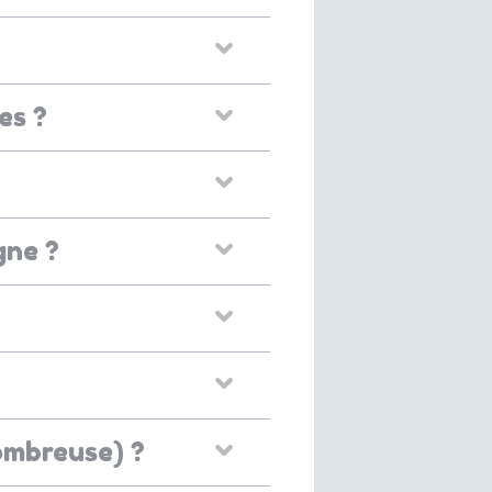
es ?
gne ?
nombreuse) ?