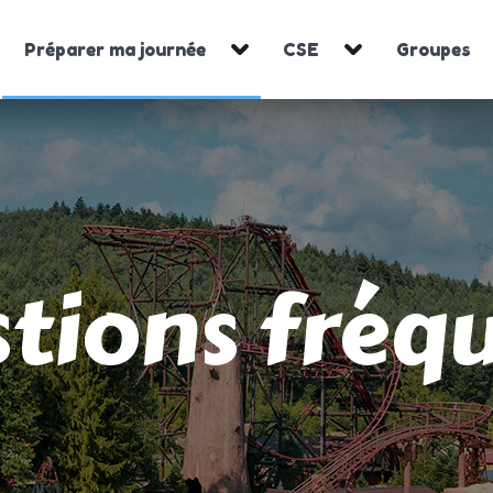
Préparer ma journée
CSE
Groupes
tions fréq