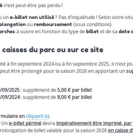
n’est peut-être pas perdu !
ré
u un
? Pas d’inquiétude ! Selon votre sit
e-billet non utilisé
ou
(sous conditions).
olongation
remboursement
à suivre en fonction du type de
et de sa
arches
billet
date 
 caisses du parc ou sur ce site
idité à fin septembre 2024 ou à fin septembre 2025, il n’est 
 peut être prolongé pour la saison 2026 en apportant un
sup
28/09/2025
: supplément de
5,00 € par billet
29/09/2024
: supplément de
8,00 € par billet
ormulaire en
cliquant ici
.
Un
e-billet périmé
devra
impérativement être imprimé, par 
prolongation de billet valable pour la saison 2026
en caisse d