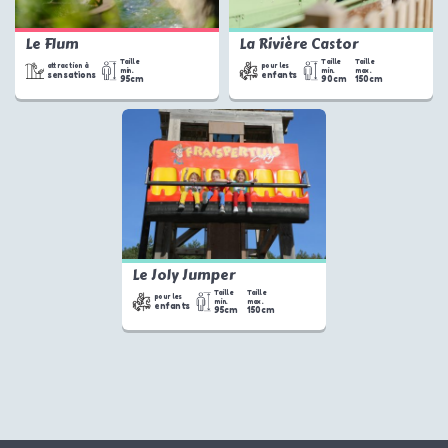
Le Flum
La Rivière Castor
Taille
Taille
Taille
attraction à
pour les
min.
min.
max.
sensations
enfants
95cm
90cm
150cm
Le Joly Jumper
Taille
Taille
pour les
min.
max.
enfants
95cm
150cm