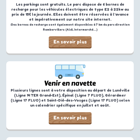
Les parkings sont gratuits. Le parc dispose de 6 bornes de
recharge pour les véhicules électriques de type E2 à 22kw au
prix de 15€ la journée. Elles doivent être réservées à l’avance
et impérativement sur notre site internet.
ℹ️Des bornes de recharge sont également disponibles à 7 km du parc direction
Rambervillers (Aldi, Intermarché…)
En savoir plus
Venir en navette
Plusieurs lignes sont à votre disposition au départ de Lunéville
(Ligne 14 TER Grand-Est), Épinal (Ligne 7 FLUO), Gérardmer
(Ligne 17 FLUO) et Saint-Dié-des-Vosges (Ligne 17 FLUO) selon
un calendrier spécifique en juillet et août.
En savoir plus