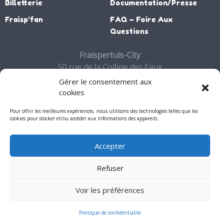
Billetterie
Documentation/Presse
Fraisp’fan
FAQ – Foire Aux
Questions
Fraispertuis-City
50 rue de la Colline des Eaux
88700 JEANMENIL
Gérer le consentement aux
03 29 65 27 06
cookies
Contact
Pour offrir les meilleures expériences, nous utilisons des technologies telles que les
cookies pour stocker et/ou accéder aux informations des appareils.
Accepter
Mon compte
Refuser
Mentions légales
Voir les préférences
© 2026 - Fraispertuis-City. Tous droits réservés
Politique de confidentialité