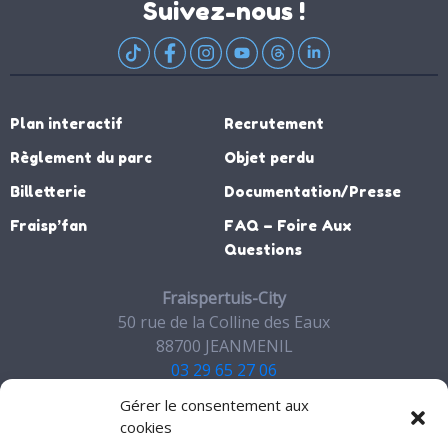
Suivez-nous !
Plan interactif
Recrutement
Règlement du parc
Objet perdu
Billetterie
Documentation/Presse
Fraisp’fan
FAQ – Foire Aux
Questions
Fraispertuis-City
50 rue de la Colline des Eaux
88700 JEANMENIL
03 29 65 27 06
Gérer le consentement aux
Contact
cookies