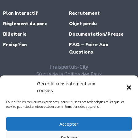
Plan interactif
Recrutement
Règlement du parc
Objet perdu
Billetterie
Documentation/Presse
Fraisp’fan
FAQ – Foire Aux
Questions
Fraispertuis-City
50 rue de la Colline des Eaux
88700 JEANMENIL
Gérer le consentement aux
03 29 65 27 06
cookies
Contact
Pour offrir les meilleures expériences, nous utilisons des technologies telles que les
cookies pour stocker et/ou accéder aux informations des appareils.
Accepter
Mon compte
Refuser