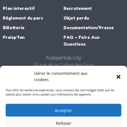
Plan interactif
Recrutement
Règlement du parc
Objet perdu
Billetterie
Documentation/Presse
Fraisp’fan
FAQ – Foire Aux
Questions
Fraispertuis-City
50 rue de la Colline des Eaux
88700 JEANMENIL
Gérer le consentement aux
03 29 65 27 06
cookies
Contact
Pour offrir les meilleures expériences, nous utilisons des technologies telles que les
cookies pour stocker et/ou accéder aux informations des appareils.
Accepter
Mon compte
Refuser
Mentions légales