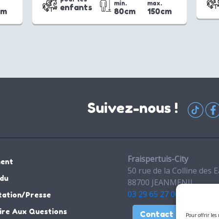
min.
max.
enfants
cm
80cm
150cm
Suivez-nous !
Fraispertuis-City
ent
50 rue de la Colline des 
rdu
88700 JEANMENIL
03 29 65 27 06
ation/Presse
ire Aux Questions
Contact
Pour offrir les