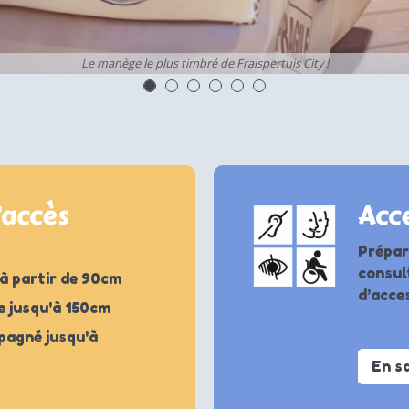
Le manège le plus timbré de Fraispertuis City !
’accès
Acce
Prépar
consul
à partir de 90cm
d’acces
e jusqu'à 150cm
agné jusqu'à
En s