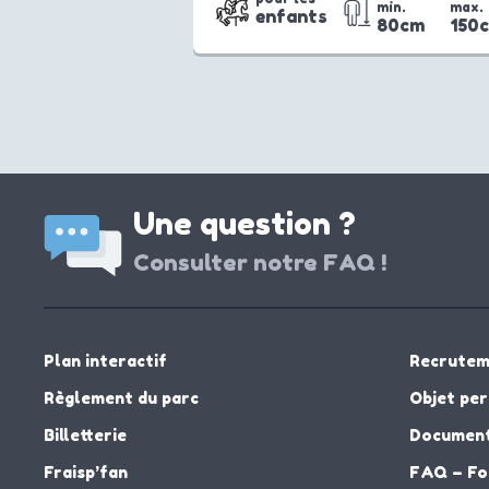
min.
max.
enfants
80cm
150
Une question ?
Consulter notre FAQ !
Plan interactif
Recrutem
Règlement du parc
Objet pe
Billetterie
Document
Fraisp’fan
FAQ – Fo