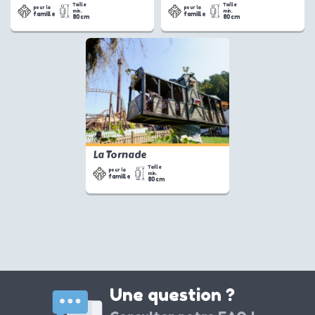
Taille
Taille
pour la
pour la
min.
min.
famille
famille
80cm
80cm
La Tornade
Taille
pour la
min.
famille
80cm
Une question ?