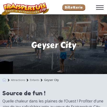
Billetterie
Geyser City
Attractions
Enfants
Geyser City
Source de fun !
Quelle chaleur dans les plaines de l’Ouest ! Profiter d’une
aire de jeu rafraîchissante au cœur de Fraispertuis City,