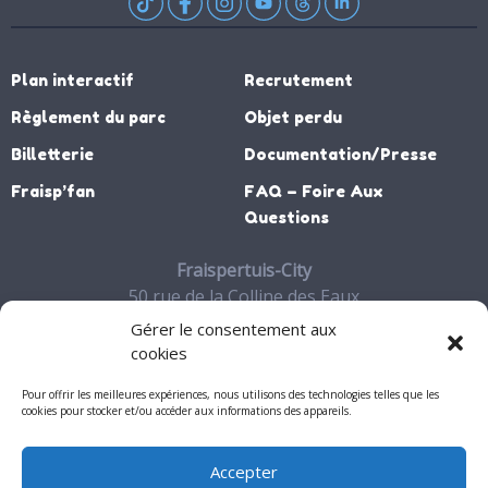
Plan interactif
Recrutement
Règlement du parc
Objet perdu
Billetterie
Documentation/Presse
Fraisp’fan
FAQ – Foire Aux
Questions
Fraispertuis-City
50 rue de la Colline des Eaux
88700 JEANMENIL
Gérer le consentement aux
03 29 65 27 06
cookies
Contact
Pour offrir les meilleures expériences, nous utilisons des technologies telles que les
cookies pour stocker et/ou accéder aux informations des appareils.
Accepter
Mon compte