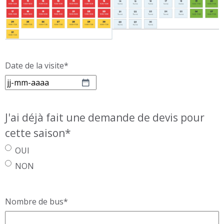
Date de la visite
*
JJ
–
MM
J'ai déjà fait une demande de devis pour
–
cette saison
*
AAAA
OUI
NON
Nombre de bus
*